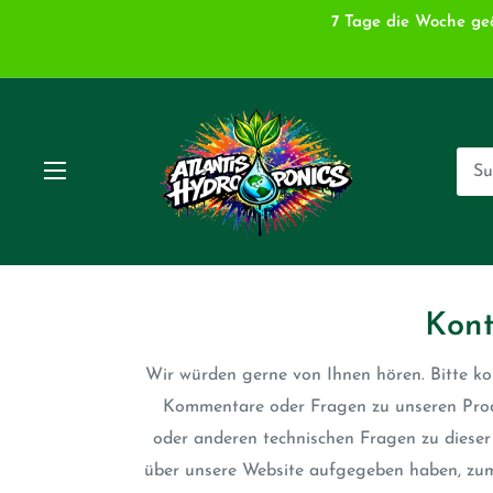
Zum
7 Tage die Woche geöf
Inhalt
springen
Atlantis
Hydroponics
and
Garden
Supply
Kont
Wir würden gerne von Ihnen hören. Bitte ko
Kommentare oder Fragen zu unseren Prod
oder anderen technischen Fragen zu dieser 
über unsere Website aufgegeben haben, zum